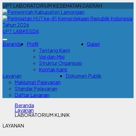
UPT LABORATORIUM KESEHATAN DAERAH
UPT LABKESDA
Beranda
Profil
Galeri
Tentang Kami
Visi dan Misi
Struktur Organisasi
Kontak Kami
Layanan
Dokumen Publik
Maklumat Pelayanan
Standar Pelayanan
Daftar Layanan
Beranda
Layanan
LABORATORIUM KLINIK
LAYANAN