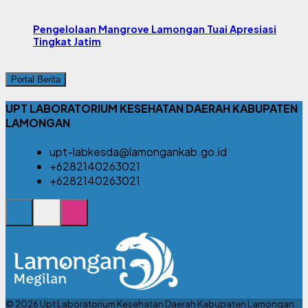
Pengelolaan Mangrove Lamongan Tuai Apresiasi
Tingkat Jatim
Portal Berita
UPT LABORATORIUM KESEHATAN DAERAH KABUPATEN
LAMONGAN
upt-labkesda@lamongankab.go.id
+6282140263021
+6282140263021
© 2026 Upt Laboratorium Kesehatan Daerah Kabupaten Lamongan